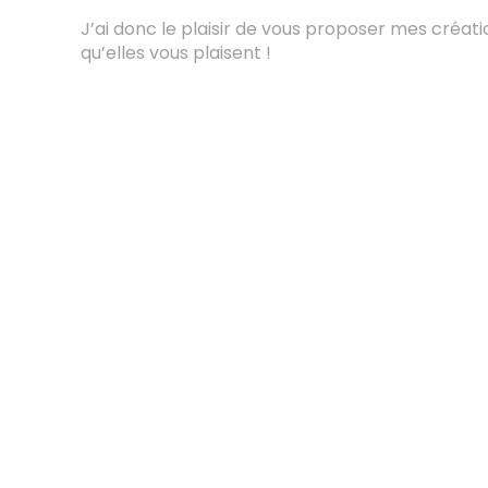
J’ai donc le plaisir de vous proposer mes créat
qu’elles vous plaisent !
Boutique de création artisanale de bijoux et
décorations en macramé et micro-