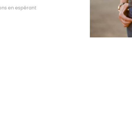
ions en espérant
COORDONNÉES
C
Trois-Rivières, Québec
C
contact@mineraux-et-macrame.com
V
M