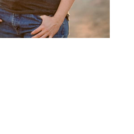
ONDITIONS GÉNÉRALES
GV
os questions
entions légales