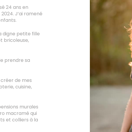
sé 24 ans en
t 2024. J’ai ramené
enfants.
digne petite fille
t bricoleuse,
e prendre sa
e créer de mes
terie, cuisine,
pensions murales
micro macramé qui
s et colliers à la